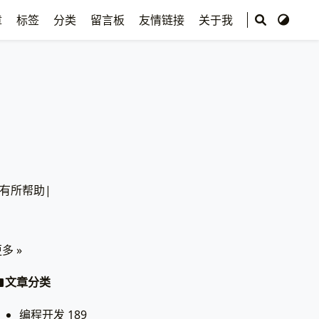
章
标签
分类
留言板
友情链接
关于我
有
所
帮
助
多 »
文章分类
编程开发
189