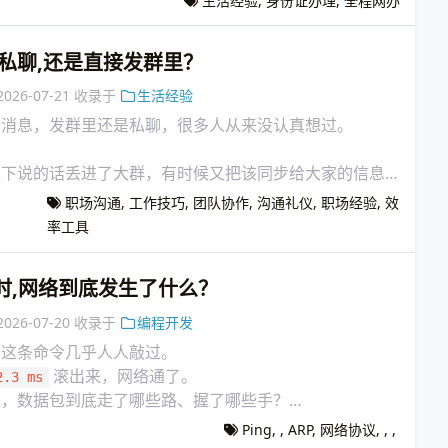
生活经验
,
身份证办理
,
全程网办
私聊,还是直接发群里？
2026-07-21
收录于
生活经验
条消息，发群里还是私聊，很多人从来没认真想过。
私下说的话丢进了大群，有时候又把该同步给大家的信息
职场沟通
,
工作技巧
,
团队协作
,
沟通礼仪
,
职场经验
,
效
率工具
命令时,网络到底发生了什么？
2026-07-20
收录于
编程开发
这条命令几乎人人敲过。
滚出来，网络通了。
2.3 ms
里，数据包到底走了哪些路、握了哪些手？
ping 用 ICMP 发个包，对面回个包，完事。
Ping
,
,
ARP
,
网络协议
,
,
,