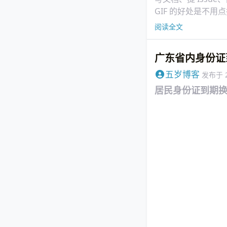
GIF 的好处是不
麻烦在体积。我之前
阅读全文
有 5MB 左右。
广东省内身份证
五岁博客
发布于
居民身份证到期