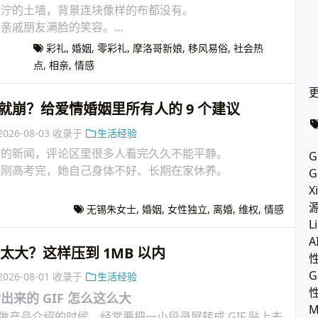
泥泞的土墙，背景连块像样的布都没有。
。亲戚朋友满脸的笑容。
，是笑得眼睛都眯没了、整个人在发光的那种笑。
彩礼
,
婚姻
,
零彩礼
,
摩洛哥新娘
,
移风易俗
,
社会热
点
,
相亲
,
情感
更
就崩？给爱情婚姻里所有人的 9 个建议
2026-08-03
收录于
生活经验
士的新闻，评论区里很多人看完久久不能平静。
G
儿刚高考完，她自己身体不好、长期在家休养。
G
X
用伪造的结婚证，跑去医院培育了胚胎。
无锡朱女士
,
婚姻
,
女性独立
,
离婚
,
维权
,
情感
L
A
件太大？这样压到 1MB 以内
G
2026-08-01
收录于
生活经验
来的 GIF 怎么这么大
M
e、做产品介绍的时候，经常要把一小段录屏转成 GIF 贴上去。