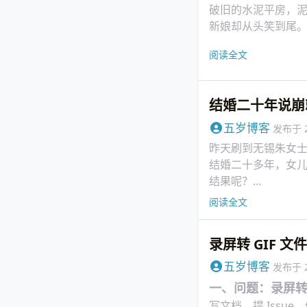
破旧的水泥平房，
新娘却从头笑到尾
那不是客气的微笑
阅读全文
结婚二十年说崩
五岁博客
发布于
昨天刷到无锡朱女
结婚二十多年，女
结果呢？
丈夫和另一个女人
阅读全文
录屏转 GIF 文
五岁博客
发布于
一、问题：录屏转出
写文档、提 Issu