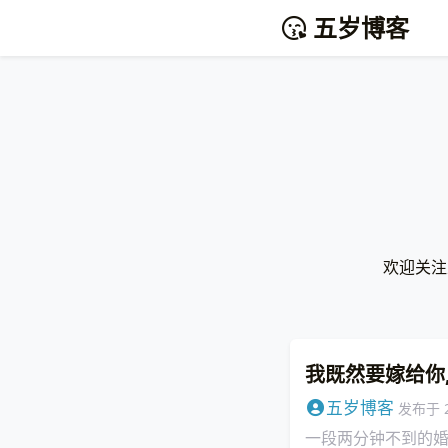
五岁博客
欢
迎
关
注
我既然要嫁给你
五岁博客
发布于
一段两分钟不到的