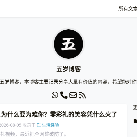
所有文
五岁博客
五
岁
博
客
，
本
博
客
主
要
记
录
分
享
大
量
有
价
值
的
内
容
，
希
望
能
对
你
更
,为什么要为难你？零彩礼的笑容凭什么火了
2026-08-05
收录于
生活经验
婚礼视频，最近把全网整破防了。