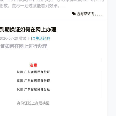
用点播放，鼠标一划过就能看到效果。
随手找了个在线网站转，一段 10 秒的录屏，转出来居然
视频转GIF
,
,
,
,
,
到期换证如何在网上办理
2026-07-29
收录于
生活经验
换证如何在网上进行办理
身份证线上办理换证