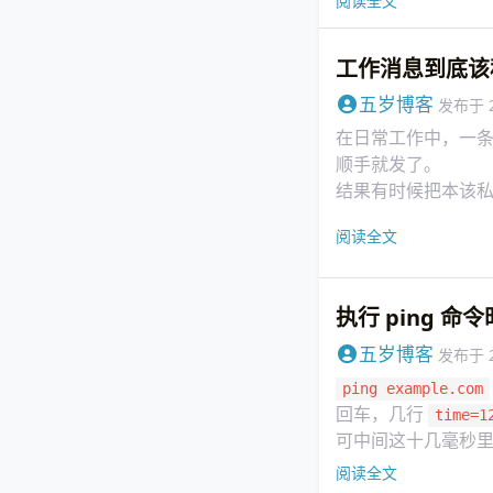
阅读全文
工作消息到底该
五岁博客
发布于
在日常工作中，一
顺手就发了。
结果有时候把本该
藏在了私聊里。
阅读全文
执行 ping 
五岁博客
发布于
ping example.com
回车，几行
time=1
可中间这十几毫秒
很多教程一句话带过：
阅读全文