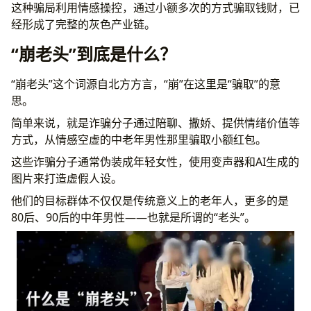
常见问题
这种骗局利用情感操控，通过小额多次的方式骗取钱财，已
“崩老头”和“杀猪盘”有什么区别？
经形成了完整的灰色产业链。
如果只是陪聊天，不编造虚假身份，算违法吗？
“崩老头”到底是什么？
为什么受害者不报警？
“崩老头”的目标都是老年人吗？
“崩老头”这个词源自北方方言，“崩”在这里是“骗取”的意
如何识别“崩老头”骗局？
思。
结语
简单来说，就是诈骗分子通过陪聊、撒娇、提供情绪价值等
方式，从情感空虚的中老年男性那里骗取小额红包。
这些诈骗分子通常伪装成年轻女性，使用变声器和AI生成的
图片来打造虚假人设。
他们的目标群体不仅仅是传统意义上的老年人，更多的是
80后、90后的中年男性——也就是所谓的“老头”。