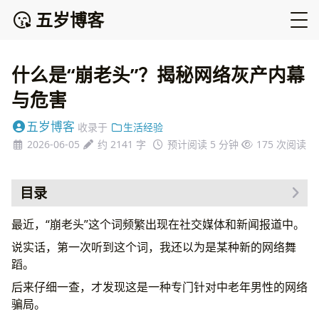
五岁博客
什么是“崩老头”？揭秘网络灰产内幕
与危害
五岁博客
收录于
生活经验
2026-06-05
约 2141 字
预计阅读 5 分钟
175
次阅读
目录
“崩老头”到底是什么？
最近，“崩老头”这个词频繁出现在社交媒体和新闻报道中。
骗局如何运作？
说实话，第一次听到这个词，我还以为是某种新的网络舞
产业链已经形成
蹈。
危害不止于金钱
后来仔细一查，才发现这是一种专门针对中老年男性的网络
法律风险不容忽视
骗局。
如何防范？