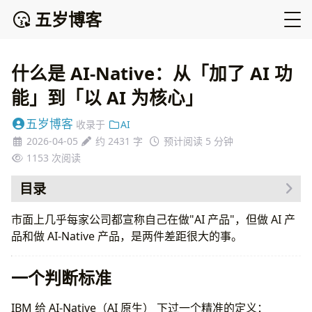
五岁博客
什么是 AI-Native：从「加了 AI 功
能」到「以 AI 为核心」
五岁博客
收录于
AI
2026-04-05
约 2431 字
预计阅读 5 分钟
1153
次阅读
目录
一个判断标准
市面上几乎每家公司都宣称自己在做"AI 产品"，但做 AI 产
和传统软件、AI 增强软件的区别
品和做 AI-Native 产品，是两件差距很大的事。
AI-Native 的五大核心特征
1. AI 不可移除
一个判断标准
2. 自然语言优先
3. 持续学习和适应
IBM 给 AI-Native（AI 原生） 下过一个精准的定义：