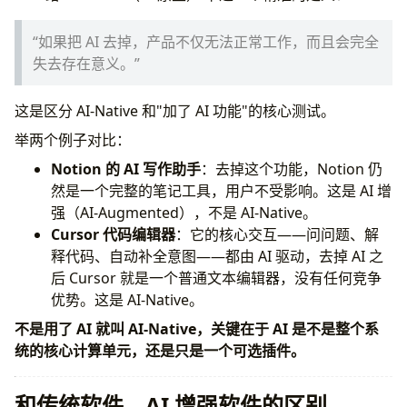
4. Agent 驱动业务编排
5. 可观测和可评估
“如果把 AI 去掉，产品不仅无法正常工作，而且会完全
AI-Native 应用的架构层次
失去存在意义。”
为什么这个词会成为热词
常见问题
这是区分 AI-Native 和"加了 AI 功能"的核心测试。
AI-Native 和 AI First 是一回事吗？
传统软件公司能转型为 AI-Native 吗？
举两个例子对比：
AI-Native 应用如何处理大模型的不确定性？
Notion 的 AI 写作助手
：去掉这个功能，Notion 仍
小团队也能做 AI-Native 产品吗？
然是一个完整的笔记工具，用户不受影响。这是 AI 增
强（AI-Augmented），不是 AI-Native。
Cursor 代码编辑器
：它的核心交互——问问题、解
释代码、自动补全意图——都由 AI 驱动，去掉 AI 之
后 Cursor 就是一个普通文本编辑器，没有任何竞争
优势。这是 AI-Native。
不是用了 AI 就叫 AI-Native，关键在于 AI 是不是整个系
统的核心计算单元，还是只是一个可选插件。
和传统软件、AI 增强软件的区别