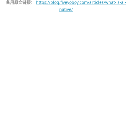
备用原文链接：
https://blog.fiveyoboy.com/articles/what-is-ai-
native/